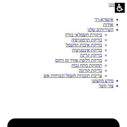
דלג לתוכן
אינפרא-רד
אודות
השירותים שלנו
ביקורת חשמלאי בודק
בדיקת תרמוגרפיה
בדיקת איכות החשמל
בדיקת אינטגרציה
בדיקת קרינה
בדיקת דליפת אוויר וגז דחוס
תחזוקת מתח גבוה
בדיקת קורונה
עריכת תוכניות חשמל ובטיחות אש
מידע מקצועי
צור קשר