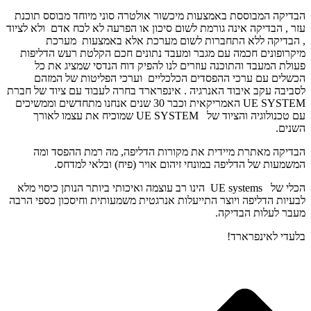
הבדיקה המבוססת באמצעות מיכשור אולטרה סוני מיוחד מבוסס תוכנת
עזר , הבדיקה אינה גורמת לשום סיכון או הפרעה לא לכח אדם ולא לציוד
, הבדיקה ללא התחברות לשום מערכת אלא באמצעות מערכת
מיקרופונים חכמה עם מגבר ומעבד נתונים חכם הקלטת רעש הדליפות
פעולת המעבד והתוכנה עוזרים לנו להפיק דוח הנדסי שמציג את כל
הכשלים עם ערכי ההפסדים הכלכליים וערכי הפליטות של המזהם
לסביבה עקב איבוד האנרגיה . אינפרארד בחרה לעבוד עם ציוד של חברת
UE SYSTEM האמריקאית וכבר 30 שנים אנחנו מתחדשים וממשיכים
עם טכנולוגיה והציוד של UE SYSTEM שמוכיח את עצמו לאורך
השנים.
הבדיקה מאתרת מיידית את מקורות הדליפה, מה רמת ההפסד ומה
המשמעות של הדליפה במונחי זיהום אויר (פיח) ובלאי למדחס.
הכלי של UE systems הינו רב עוצמה ואיכותי ביותר הנותן כיסוי מלא
לבעיות הדליפה ויוצר התייעלות אנרגטית משמעותית וחיסכון כספי הרבה
מעבר לעלות הבדיקה.
בלעדי לאינפרארד!