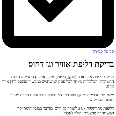
קביעת פגישה
בדיקת דליפת אוויר וגז דחוס
בדיקת דליפת אויר או גז (חנקן, הליום, חמצן, אורגון) היא מהבדיקות
החשובות והכלכליות ביותר לכל עסק המשתמש במכשור מבוסס לחץ אויר
או גז.
משמעות הבדיקה ותיקון הפגמים היא חסכון כספי עצום הרבה מעבר
לעלות הבדיקה.
דליפות מתרחשות 24/7 לאורך כל היום ומדובר בבזבוז חומר יקר
המשתחרר מהצנרת
והולך לאבוד.